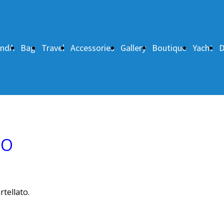
andA
Bag
Travel
Accessories
Gallery
Boutique
Yacht
D
SO
rtellato.